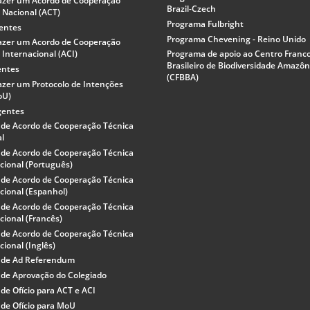
azer um Acordo de Cooperação
Brazil-Czech
 Nacional (ACT)
Programa Fulbright
gentes
Programa Chevening - Reino Unido
azer um Acordo de Cooperação
 Internacional (ACI)
Programa de apoio ao Centro Franc
Brasileiro de Biodiversidade Amazôn
entes
(CFBBA)
zer um Protocolo de Intenções
oU)
gentes
 de Acordo de Cooperação Técnica
al
 de Acordo de Cooperação Técnica
cional (Português)
 de Acordo de Cooperação Técnica
cional (Espanhol)
 de Acordo de Cooperação Técnica
cional (Francês)
 de Acordo de Cooperação Técnica
cional (Inglês)
 de Ad Referendum
de Aprovação do Colegiado
de Ofício para ACT e ACI
de Ofício para MoU