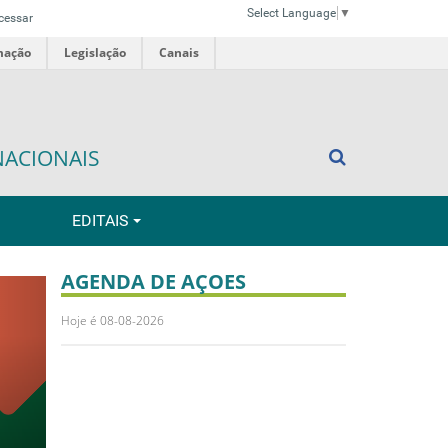
Select Language
▼
cessar
mação
Legislação
Canais
NACIONAIS
EDITAIS
AGENDA DE AÇOES
ext
Hoje é 08-08-2026