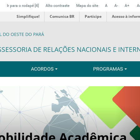
Ir para o rodapé
[4]
Alto contraste
Mapa do site
A
A-
A+
A
Simplifique!
Comunica BR
Participe
Acesso à infor
L DO OESTE DO PARÁ
SSESSORIA DE RELAÇÕES NACIONAIS E INTER
ACORDOS
PROGRAMAS
N