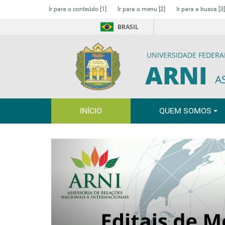
Ir para o conteúdo
[1]
Ir para o menu
[2]
Ir para a busca
[3]
BRASIL
UNIVERSIDADE FEDERA
ARNI
A
INÍCIO
QUEM SOMOS
Previous