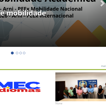
de mobilidade
mais
None