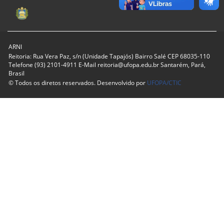
ARNI
Reitoria: Rua Vera Paz, s/n (Unidade Tapajós) Bairro Salé CEP 68035-110
Telefone (93) 2101-4911 E-Mail reitoria@ufopa.edu.br Santarém, Pará,
Brasil
© Todos os diretos reservados. Desenvolvido por
UFOPA/CTIC