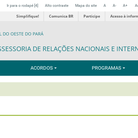
Ir para o rodapé
[4]
Alto contraste
Mapa do site
A
A-
A+
A
Simplifique!
Comunica BR
Participe
Acesso à infor
L DO OESTE DO PARÁ
SSESSORIA DE RELAÇÕES NACIONAIS E INTER
ACORDOS
PROGRAMAS